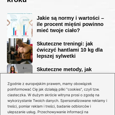
Jakie są normy i wartości –
ile procent mięśni powinno
mieć twoje ciało?
Skuteczne treningi: jak
ćwiczyć hantlami 10 kg dla
lepszej sylwetki
Skuteczne metody, jak
schudnąć i wyrzeźbić
sylwetkę w zaledwie 90 dni
Zgodnie z europejskim prawem, mamy obowiązek
poinformować Cię jak działają pliki "cookies", czyli tzw.
ciasteczka. W dużym skrócie witryna prosi o zgodę na
Idealny garnitur: jak dobrać
wykorzystanie Twoich danych. Spersonalizowane reklamy i
go do swojej sylwetki?
treści, pomiar reklam i treści, badanie odbiorców i
ulepszanie usług. Przechowywanie informacji na