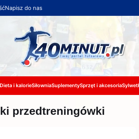
ść
Napisz do nas
Dieta i kalorie
Siłownia
Suplementy
Sprzęt i akcesoria
Sylwetk
ki przedtreningówki