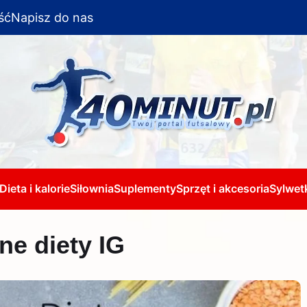
ść
Napisz do nas
Dieta i kalorie
Siłownia
Suplementy
Sprzęt i akcesoria
Sylwetk
ne diety IG