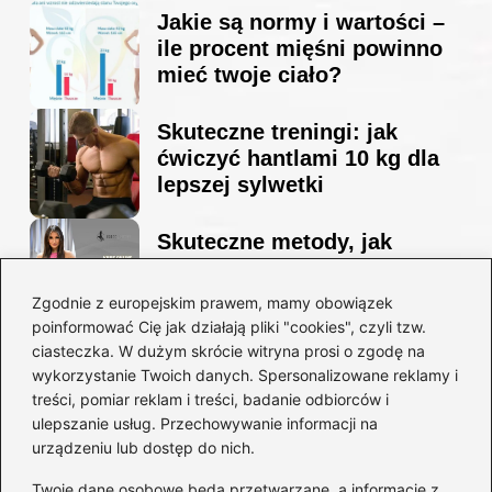
Jakie są normy i wartości –
ile procent mięśni powinno
mieć twoje ciało?
Skuteczne treningi: jak
ćwiczyć hantlami 10 kg dla
lepszej sylwetki
Skuteczne metody, jak
schudnąć i wyrzeźbić
sylwetkę w zaledwie 90 dni
Zgodnie z europejskim prawem, mamy obowiązek
poinformować Cię jak działają pliki "cookies", czyli tzw.
ciasteczka. W dużym skrócie witryna prosi o zgodę na
Idealny garnitur: jak dobrać
wykorzystanie Twoich danych. Spersonalizowane reklamy i
go do swojej sylwetki?
treści, pomiar reklam i treści, badanie odbiorców i
ulepszanie usług. Przechowywanie informacji na
urządzeniu lub dostęp do nich.
Kategorie
Twoje dane osobowe będą przetwarzane, a informacje z