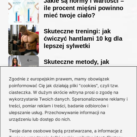
Jakie są normy i wartości –
ile procent mięśni powinno
mieć twoje ciało?
Skuteczne treningi: jak
ćwiczyć hantlami 10 kg dla
lepszej sylwetki
Skuteczne metody, jak
schudnąć i wyrzeźbić
sylwetkę w zaledwie 90 dni
Zgodnie z europejskim prawem, mamy obowiązek
poinformować Cię jak działają pliki "cookies", czyli tzw.
ciasteczka. W dużym skrócie witryna prosi o zgodę na
Idealny garnitur: jak dobrać
wykorzystanie Twoich danych. Spersonalizowane reklamy i
go do swojej sylwetki?
treści, pomiar reklam i treści, badanie odbiorców i
ulepszanie usług. Przechowywanie informacji na
urządzeniu lub dostęp do nich.
Kategorie
Twoje dane osobowe będą przetwarzane, a informacje z