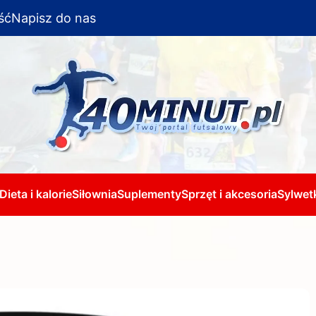
ść
Napisz do nas
Dieta i kalorie
Siłownia
Suplementy
Sprzęt i akcesoria
Sylwetk