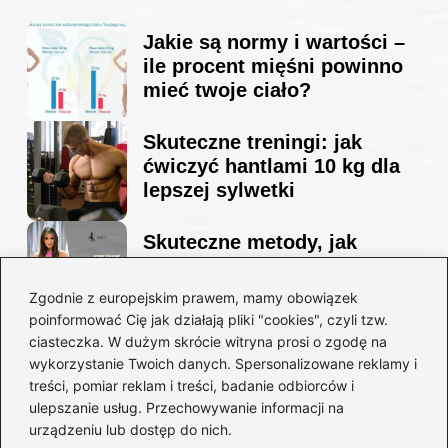
Jakie są normy i wartości –
ile procent mięśni powinno
mieć twoje ciało?
Skuteczne treningi: jak
ćwiczyć hantlami 10 kg dla
lepszej sylwetki
Skuteczne metody, jak
schudnąć i wyrzeźbić
sylwetkę w zaledwie 90 dni
Zgodnie z europejskim prawem, mamy obowiązek
poinformować Cię jak działają pliki "cookies", czyli tzw.
ciasteczka. W dużym skrócie witryna prosi o zgodę na
Idealny garnitur: jak dobrać
wykorzystanie Twoich danych. Spersonalizowane reklamy i
go do swojej sylwetki?
treści, pomiar reklam i treści, badanie odbiorców i
ulepszanie usług. Przechowywanie informacji na
urządzeniu lub dostęp do nich.