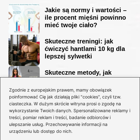
Jakie są normy i wartości –
ile procent mięśni powinno
mieć twoje ciało?
Skuteczne treningi: jak
ćwiczyć hantlami 10 kg dla
lepszej sylwetki
Skuteczne metody, jak
schudnąć i wyrzeźbić
sylwetkę w zaledwie 90 dni
Zgodnie z europejskim prawem, mamy obowiązek
poinformować Cię jak działają pliki "cookies", czyli tzw.
ciasteczka. W dużym skrócie witryna prosi o zgodę na
Idealny garnitur: jak dobrać
wykorzystanie Twoich danych. Spersonalizowane reklamy i
go do swojej sylwetki?
treści, pomiar reklam i treści, badanie odbiorców i
ulepszanie usług. Przechowywanie informacji na
urządzeniu lub dostęp do nich.