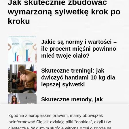
Jak skutecznie zbudować
wymarzoną sylwetkę krok po
kroku
Jakie są normy i wartości –
ile procent mięśni powinno
mieć twoje ciało?
Skuteczne treningi: jak
ćwiczyć hantlami 10 kg dla
lepszej sylwetki
Skuteczne metody, jak
schudnąć i wyrzeźbić
sylwetkę w zaledwie 90 dni
Zgodnie z europejskim prawem, mamy obowiązek
poinformować Cię jak działają pliki "cookies", czyli tzw.
ciasteczka. W dużym skrócie witryna prosi o zgodę na