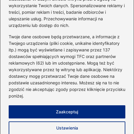
Idealny garnitur: jak dobrać
wykorzystanie Twoich danych. Spersonalizowane reklamy i
go do swojej sylwetki?
treści, pomiar reklam i treści, badanie odbiorców i
ulepszanie usług. Przechowywanie informacji na
urządzeniu lub dostęp do nich.
Kategorie
Twoje dane osobowe będą przetwarzane, a informacje z
Twojego urządzenia (pliki cookie, unikalne identyfikatory
itp.) mogą być wyświetlane i zapisywane przez 137
Dieta i kalorie
(221)
dostawców spełniających wymogi TFC oraz partnerów
Fitness
(236)
reklamowych (62) lub im udostępniane. Mogą też być
Siłownia
(101)
wykorzystywane przez tę witrynę lub aplikację. Niektórzy
Sport
(60)
dostawcy mogę przetwarzać Twoje dane osobowe na
podstawie uzasadnionego interesu. Możesz się na to nie
Sprzęt i akcesoria
(25)
zgodzić nie akceptując zgody poprzez kliknięcie przycisku
Suplementy
(38)
poniżej.
Sylwetka i trening
(18)
Zaakceptuj
Strona główna
Zasady użytkowania
Prywatność
Ustawienia