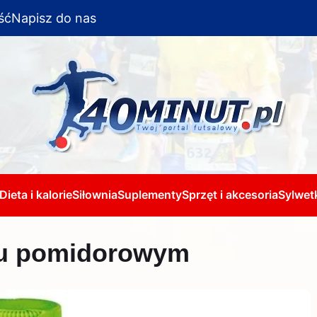
ść
Napisz do nas
Dieta i kalorie
Siłownia
Suplementy
Sprzęt i akcesoria
Sylwetk
oku pomidorowym