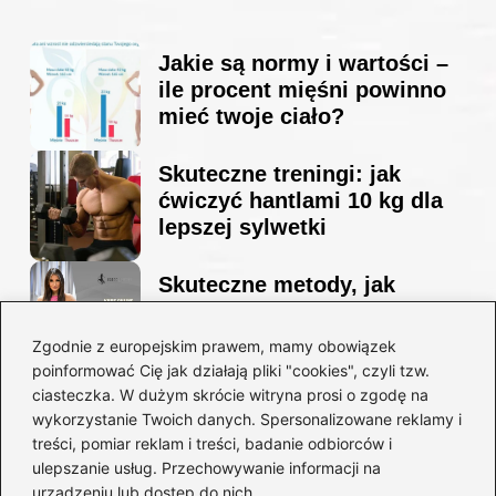
Jakie są normy i wartości –
ile procent mięśni powinno
mieć twoje ciało?
Skuteczne treningi: jak
ćwiczyć hantlami 10 kg dla
lepszej sylwetki
Skuteczne metody, jak
schudnąć i wyrzeźbić
sylwetkę w zaledwie 90 dni
Zgodnie z europejskim prawem, mamy obowiązek
poinformować Cię jak działają pliki "cookies", czyli tzw.
ciasteczka. W dużym skrócie witryna prosi o zgodę na
Idealny garnitur: jak dobrać
wykorzystanie Twoich danych. Spersonalizowane reklamy i
go do swojej sylwetki?
treści, pomiar reklam i treści, badanie odbiorców i
ulepszanie usług. Przechowywanie informacji na
urządzeniu lub dostęp do nich.