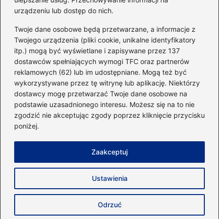
urządzeniu lub dostęp do nich.
Kategorie
Twoje dane osobowe będą przetwarzane, a informacje z
Twojego urządzenia (pliki cookie, unikalne identyfikatory
itp.) mogą być wyświetlane i zapisywane przez 137
Dieta i kalorie
(221)
dostawców spełniających wymogi TFC oraz partnerów
Fitness
(236)
reklamowych (62) lub im udostępniane. Mogą też być
Siłownia
(101)
wykorzystywane przez tę witrynę lub aplikację. Niektórzy
Sport
(60)
dostawcy mogę przetwarzać Twoje dane osobowe na
podstawie uzasadnionego interesu. Możesz się na to nie
Sprzęt i akcesoria
(25)
zgodzić nie akceptując zgody poprzez kliknięcie przycisku
Suplementy
(38)
poniżej.
Sylwetka i trening
(18)
Zaakceptuj
Strona główna
Zasady użytkowania
Prywatność
Ustawienia
Napisz do nas
Copyright © 2026 40minut.pl
Odrzuć