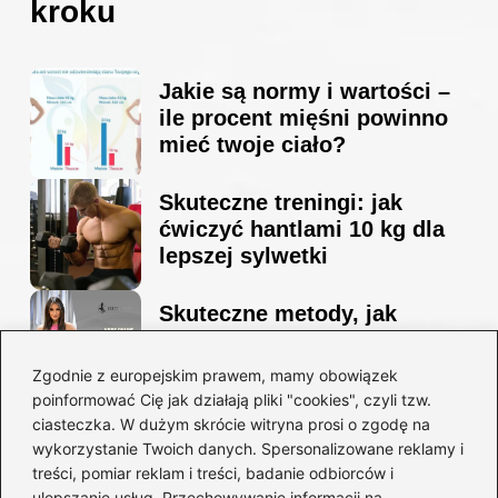
kroku
Jakie są normy i wartości –
ile procent mięśni powinno
mieć twoje ciało?
Skuteczne treningi: jak
ćwiczyć hantlami 10 kg dla
lepszej sylwetki
Skuteczne metody, jak
schudnąć i wyrzeźbić
sylwetkę w zaledwie 90 dni
Zgodnie z europejskim prawem, mamy obowiązek
poinformować Cię jak działają pliki "cookies", czyli tzw.
ciasteczka. W dużym skrócie witryna prosi o zgodę na
Idealny garnitur: jak dobrać
wykorzystanie Twoich danych. Spersonalizowane reklamy i
go do swojej sylwetki?
treści, pomiar reklam i treści, badanie odbiorców i
ulepszanie usług. Przechowywanie informacji na