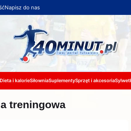
ść
Napisz do nas
Dieta i kalorie
Siłownia
Suplementy
Sprzęt i akcesoria
Sylwetk
na treningowa