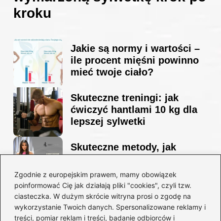
kroku
Jakie są normy i wartości –
ile procent mięśni powinno
mieć twoje ciało?
Skuteczne treningi: jak
ćwiczyć hantlami 10 kg dla
lepszej sylwetki
Skuteczne metody, jak
schudnąć i wyrzeźbić
sylwetkę w zaledwie 90 dni
Zgodnie z europejskim prawem, mamy obowiązek
poinformować Cię jak działają pliki "cookies", czyli tzw.
ciasteczka. W dużym skrócie witryna prosi o zgodę na
Idealny garnitur: jak dobrać
wykorzystanie Twoich danych. Spersonalizowane reklamy i
go do swojej sylwetki?
treści, pomiar reklam i treści, badanie odbiorców i