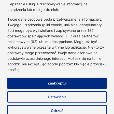
ulepszanie usług. Przechowywanie informacji na
urządzeniu lub dostęp do nich.
Kategorie
Twoje dane osobowe będą przetwarzane, a informacje z
Twojego urządzenia (pliki cookie, unikalne identyfikatory
itp.) mogą być wyświetlane i zapisywane przez 137
Dieta i kalorie
(221)
dostawców spełniających wymogi TFC oraz partnerów
Fitness
(236)
reklamowych (62) lub im udostępniane. Mogą też być
Siłownia
(101)
wykorzystywane przez tę witrynę lub aplikację. Niektórzy
Sport
(60)
dostawcy mogę przetwarzać Twoje dane osobowe na
podstawie uzasadnionego interesu. Możesz się na to nie
Sprzęt i akcesoria
(25)
zgodzić nie akceptując zgody poprzez kliknięcie przycisku
Suplementy
(38)
poniżej.
Sylwetka i trening
(18)
Zaakceptuj
Strona główna
Zasady użytkowania
Prywatność
Ustawienia
Napisz do nas
Copyright © 2026 40minut.pl
Odrzuć