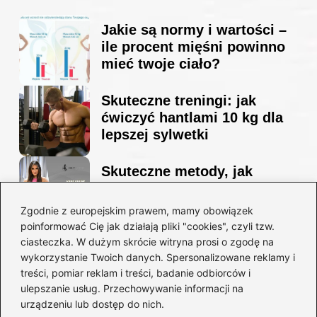
Jakie są normy i wartości –
ile procent mięśni powinno
mieć twoje ciało?
Skuteczne treningi: jak
ćwiczyć hantlami 10 kg dla
lepszej sylwetki
Skuteczne metody, jak
schudnąć i wyrzeźbić
sylwetkę w zaledwie 90 dni
Zgodnie z europejskim prawem, mamy obowiązek
poinformować Cię jak działają pliki "cookies", czyli tzw.
ciasteczka. W dużym skrócie witryna prosi o zgodę na
Idealny garnitur: jak dobrać
wykorzystanie Twoich danych. Spersonalizowane reklamy i
go do swojej sylwetki?
treści, pomiar reklam i treści, badanie odbiorców i
ulepszanie usług. Przechowywanie informacji na
urządzeniu lub dostęp do nich.