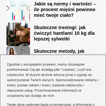
Jakie są normy i wartości –
ile procent mięśni powinno
mieć twoje ciało?
Skuteczne treningi: jak
ćwiczyć hantlami 10 kg dla
lepszej sylwetki
Skuteczne metody, jak
schudnąć i wyrzeźbić
sylwetkę w zaledwie 90 dni
Zgodnie z europejskim prawem, mamy obowiązek
poinformować Cię jak działają pliki "cookies", czyli tzw.
ciasteczka. W dużym skrócie witryna prosi o zgodę na
Idealny garnitur: jak dobrać
wykorzystanie Twoich danych. Spersonalizowane reklamy i
go do swojej sylwetki?
treści, pomiar reklam i treści, badanie odbiorców i
ulepszanie usług. Przechowywanie informacji na
urządzeniu lub dostęp do nich.
Kategorie
Twoje dane osobowe będą przetwarzane, a informacje z