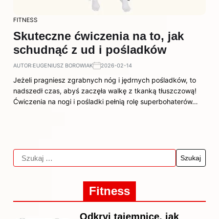
FITNESS
Skuteczne ćwiczenia na to, jak
schudnąć z ud i pośladków
AUTOR:
EUGENIUSZ BOROWIAK
2026-02-14
Jeżeli pragniesz zgrabnych nóg i jędrnych pośladków, to
nadszedł czas, abyś zaczęła walkę z tkanką tłuszczową!
Ćwiczenia na nogi i pośladki pełnią rolę superbohaterów…
Fitness
Odkryj tajemnice, jak