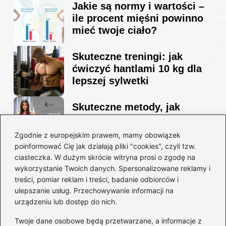
Jakie są normy i wartości –
ile procent mięśni powinno
mieć twoje ciało?
Skuteczne treningi: jak
ćwiczyć hantlami 10 kg dla
lepszej sylwetki
Skuteczne metody, jak
schudnąć i wyrzeźbić
sylwetkę w zaledwie 90 dni
Zgodnie z europejskim prawem, mamy obowiązek
poinformować Cię jak działają pliki "cookies", czyli tzw.
ciasteczka. W dużym skrócie witryna prosi o zgodę na
Idealny garnitur: jak dobrać
wykorzystanie Twoich danych. Spersonalizowane reklamy i
go do swojej sylwetki?
treści, pomiar reklam i treści, badanie odbiorców i
ulepszanie usług. Przechowywanie informacji na
urządzeniu lub dostęp do nich.
Kategorie
Twoje dane osobowe będą przetwarzane, a informacje z