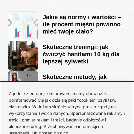
Jakie są normy i wartości –
ile procent mięśni powinno
mieć twoje ciało?
Skuteczne treningi: jak
ćwiczyć hantlami 10 kg dla
lepszej sylwetki
Skuteczne metody, jak
schudnąć i wyrzeźbić
sylwetkę w zaledwie 90 dni
Zgodnie z europejskim prawem, mamy obowiązek
poinformować Cię jak działają pliki "cookies", czyli tzw.
ciasteczka. W dużym skrócie witryna prosi o zgodę na
Idealny garnitur: jak dobrać
wykorzystanie Twoich danych. Spersonalizowane reklamy i
go do swojej sylwetki?
treści, pomiar reklam i treści, badanie odbiorców i
ulepszanie usług. Przechowywanie informacji na
urządzeniu lub dostęp do nich.