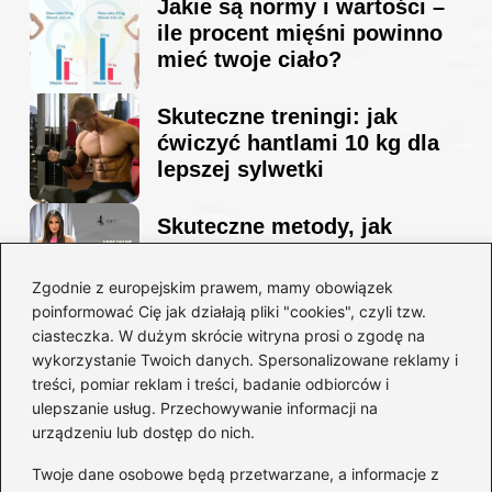
Jakie są normy i wartości –
ile procent mięśni powinno
mieć twoje ciało?
Skuteczne treningi: jak
ćwiczyć hantlami 10 kg dla
lepszej sylwetki
Skuteczne metody, jak
schudnąć i wyrzeźbić
sylwetkę w zaledwie 90 dni
Zgodnie z europejskim prawem, mamy obowiązek
poinformować Cię jak działają pliki "cookies", czyli tzw.
ciasteczka. W dużym skrócie witryna prosi o zgodę na
Idealny garnitur: jak dobrać
wykorzystanie Twoich danych. Spersonalizowane reklamy i
go do swojej sylwetki?
treści, pomiar reklam i treści, badanie odbiorców i
ulepszanie usług. Przechowywanie informacji na
urządzeniu lub dostęp do nich.
Kategorie
Twoje dane osobowe będą przetwarzane, a informacje z