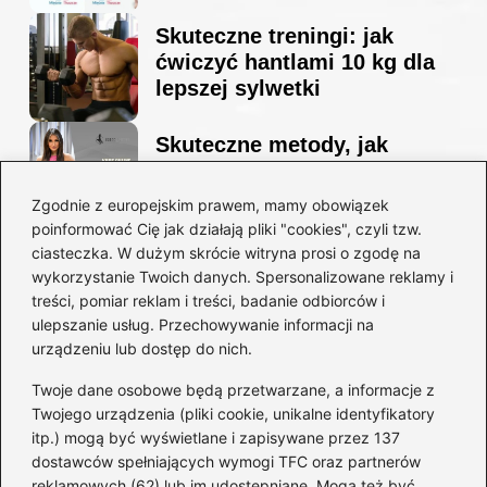
Skuteczne treningi: jak
ćwiczyć hantlami 10 kg dla
lepszej sylwetki
Skuteczne metody, jak
schudnąć i wyrzeźbić
sylwetkę w zaledwie 90 dni
Zgodnie z europejskim prawem, mamy obowiązek
poinformować Cię jak działają pliki "cookies", czyli tzw.
ciasteczka. W dużym skrócie witryna prosi o zgodę na
Idealny garnitur: jak dobrać
wykorzystanie Twoich danych. Spersonalizowane reklamy i
go do swojej sylwetki?
treści, pomiar reklam i treści, badanie odbiorców i
ulepszanie usług. Przechowywanie informacji na
urządzeniu lub dostęp do nich.
Kategorie
Twoje dane osobowe będą przetwarzane, a informacje z
Twojego urządzenia (pliki cookie, unikalne identyfikatory
itp.) mogą być wyświetlane i zapisywane przez 137
Dieta i kalorie
(221)
dostawców spełniających wymogi TFC oraz partnerów
Fitness
(236)
reklamowych (62) lub im udostępniane. Mogą też być