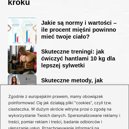
kroku
Jakie są normy i wartości –
ile procent mięśni powinno
mieć twoje ciało?
Skuteczne treningi: jak
ćwiczyć hantlami 10 kg dla
lepszej sylwetki
Skuteczne metody, jak
schudnąć i wyrzeźbić
sylwetkę w zaledwie 90 dni
Zgodnie z europejskim prawem, mamy obowiązek
poinformować Cię jak działają pliki "cookies", czyli tzw.
ciasteczka. W dużym skrócie witryna prosi o zgodę na
Idealny garnitur: jak dobrać
wykorzystanie Twoich danych. Spersonalizowane reklamy i
go do swojej sylwetki?
treści, pomiar reklam i treści, badanie odbiorców i
ulepszanie usług. Przechowywanie informacji na