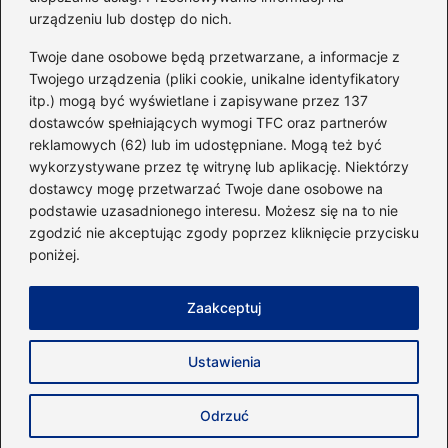
urządzeniu lub dostęp do nich.
Kategorie
Twoje dane osobowe będą przetwarzane, a informacje z
Twojego urządzenia (pliki cookie, unikalne identyfikatory
itp.) mogą być wyświetlane i zapisywane przez 137
Dieta i kalorie
(221)
dostawców spełniających wymogi TFC oraz partnerów
Fitness
(236)
reklamowych (62) lub im udostępniane. Mogą też być
Siłownia
(101)
wykorzystywane przez tę witrynę lub aplikację. Niektórzy
Sport
(60)
dostawcy mogę przetwarzać Twoje dane osobowe na
podstawie uzasadnionego interesu. Możesz się na to nie
Sprzęt i akcesoria
(25)
zgodzić nie akceptując zgody poprzez kliknięcie przycisku
Suplementy
(38)
poniżej.
Sylwetka i trening
(18)
Zaakceptuj
Strona główna
Zasady użytkowania
Prywatność
Ustawienia
Napisz do nas
Copyright © 2026 40minut.pl
Odrzuć