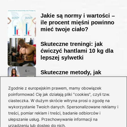
Jakie są normy i wartości –
ile procent mięśni powinno
mieć twoje ciało?
Skuteczne treningi: jak
ćwiczyć hantlami 10 kg dla
lepszej sylwetki
Skuteczne metody, jak
schudnąć i wyrzeźbić
sylwetkę w zaledwie 90 dni
Zgodnie z europejskim prawem, mamy obowiązek
poinformować Cię jak działają pliki "cookies", czyli tzw.
ciasteczka. W dużym skrócie witryna prosi o zgodę na
Idealny garnitur: jak dobrać
wykorzystanie Twoich danych. Spersonalizowane reklamy i
go do swojej sylwetki?
treści, pomiar reklam i treści, badanie odbiorców i
ulepszanie usług. Przechowywanie informacji na
urządzeniu lub dostęp do nich.