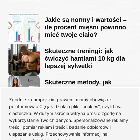
Jakie są normy i wartości –
ile procent mięśni powinno
mieć twoje ciało?
Skuteczne treningi: jak
ćwiczyć hantlami 10 kg dla
lepszej sylwetki
Skuteczne metody, jak
schudnąć i wyrzeźbić
sylwetkę w zaledwie 90 dni
Zgodnie z europejskim prawem, mamy obowiązek
poinformować Cię jak działają pliki "cookies", czyli tzw.
ciasteczka. W dużym skrócie witryna prosi o zgodę na
Idealny garnitur: jak dobrać
wykorzystanie Twoich danych. Spersonalizowane reklamy i
go do swojej sylwetki?
treści, pomiar reklam i treści, badanie odbiorców i
ulepszanie usług. Przechowywanie informacji na