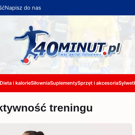
ść
Napisz do nas
Dieta i kalorie
Siłownia
Suplementy
Sprzęt i akcesoria
Sylwetk
ktywność treningu