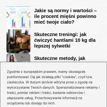
Jakie są normy i wartości –
ile procent mięśni powinno
mieć twoje ciało?
Skuteczne treningi: jak
ćwiczyć hantlami 10 kg dla
lepszej sylwetki
Skuteczne metody, jak
schudnąć i wyrzeźbić
sylwetkę w zaledwie 90 dni
Zgodnie z europejskim prawem, mamy obowiązek
poinformować Cię jak działają pliki "cookies", czyli tzw.
ciasteczka. W dużym skrócie witryna prosi o zgodę na
Idealny garnitur: jak dobrać
wykorzystanie Twoich danych. Spersonalizowane reklamy i
go do swojej sylwetki?
treści, pomiar reklam i treści, badanie odbiorców i
ulepszanie usług. Przechowywanie informacji na
urządzeniu lub dostęp do nich.