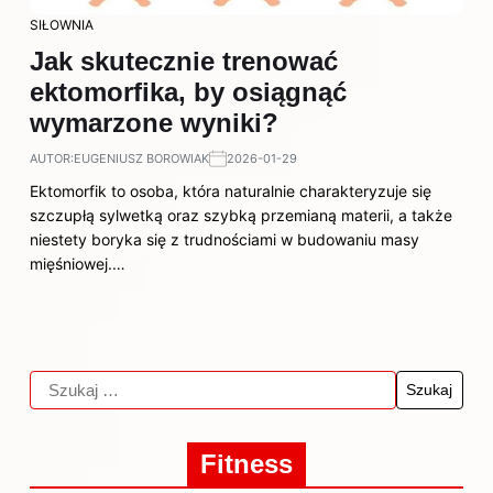
SIŁOWNIA
Jak skutecznie trenować
ektomorfika, by osiągnąć
wymarzone wyniki?
AUTOR:
EUGENIUSZ BOROWIAK
2026-01-29
Ektomorfik to osoba, która naturalnie charakteryzuje się
szczupłą sylwetką oraz szybką przemianą materii, a także
niestety boryka się z trudnościami w budowaniu masy
mięśniowej.…
Fitness