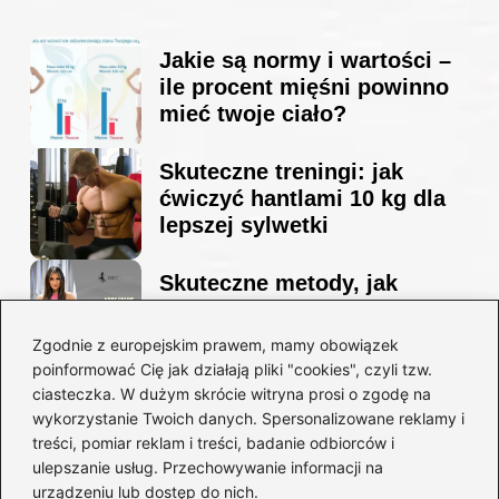
Jakie są normy i wartości –
ile procent mięśni powinno
mieć twoje ciało?
Skuteczne treningi: jak
ćwiczyć hantlami 10 kg dla
lepszej sylwetki
Skuteczne metody, jak
schudnąć i wyrzeźbić
sylwetkę w zaledwie 90 dni
Zgodnie z europejskim prawem, mamy obowiązek
poinformować Cię jak działają pliki "cookies", czyli tzw.
ciasteczka. W dużym skrócie witryna prosi o zgodę na
Idealny garnitur: jak dobrać
wykorzystanie Twoich danych. Spersonalizowane reklamy i
go do swojej sylwetki?
treści, pomiar reklam i treści, badanie odbiorców i
ulepszanie usług. Przechowywanie informacji na
urządzeniu lub dostęp do nich.