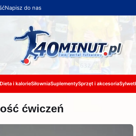
ść
Napisz do nas
Dieta i kalorie
Siłownia
Suplementy
Sprzęt i akcesoria
Sylwetk
ność ćwiczeń