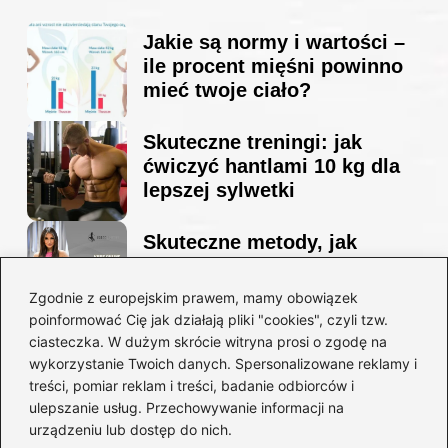
Jakie są normy i wartości –
ile procent mięśni powinno
mieć twoje ciało?
Skuteczne treningi: jak
ćwiczyć hantlami 10 kg dla
lepszej sylwetki
Skuteczne metody, jak
schudnąć i wyrzeźbić
sylwetkę w zaledwie 90 dni
Zgodnie z europejskim prawem, mamy obowiązek
poinformować Cię jak działają pliki "cookies", czyli tzw.
ciasteczka. W dużym skrócie witryna prosi o zgodę na
Idealny garnitur: jak dobrać
wykorzystanie Twoich danych. Spersonalizowane reklamy i
go do swojej sylwetki?
treści, pomiar reklam i treści, badanie odbiorców i
ulepszanie usług. Przechowywanie informacji na
urządzeniu lub dostęp do nich.