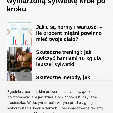
wymarzoną sylwetkę krok po
kroku
Jakie są normy i wartości –
ile procent mięśni powinno
mieć twoje ciało?
Skuteczne treningi: jak
ćwiczyć hantlami 10 kg dla
lepszej sylwetki
Skuteczne metody, jak
schudnąć i wyrzeźbić
sylwetkę w zaledwie 90 dni
Zgodnie z europejskim prawem, mamy obowiązek
poinformować Cię jak działają pliki "cookies", czyli tzw.
ciasteczka. W dużym skrócie witryna prosi o zgodę na
Idealny garnitur: jak dobrać
wykorzystanie Twoich danych. Spersonalizowane reklamy i
go do swojej sylwetki?