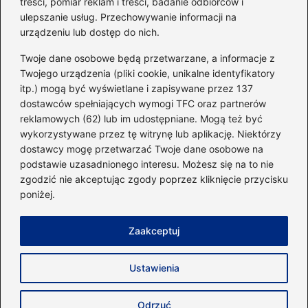
treści, pomiar reklam i treści, badanie odbiorców i
ulepszanie usług. Przechowywanie informacji na
urządzeniu lub dostęp do nich.
Kategorie
Twoje dane osobowe będą przetwarzane, a informacje z
Twojego urządzenia (pliki cookie, unikalne identyfikatory
itp.) mogą być wyświetlane i zapisywane przez 137
Dieta i kalorie
(221)
dostawców spełniających wymogi TFC oraz partnerów
Fitness
(236)
reklamowych (62) lub im udostępniane. Mogą też być
Siłownia
(101)
wykorzystywane przez tę witrynę lub aplikację. Niektórzy
Sport
(60)
dostawcy mogę przetwarzać Twoje dane osobowe na
podstawie uzasadnionego interesu. Możesz się na to nie
Sprzęt i akcesoria
(25)
zgodzić nie akceptując zgody poprzez kliknięcie przycisku
Suplementy
(38)
poniżej.
Sylwetka i trening
(18)
Zaakceptuj
Strona główna
Zasady użytkowania
Prywatność
Ustawienia
Napisz do nas
Copyright © 2026 40minut.pl
Odrzuć