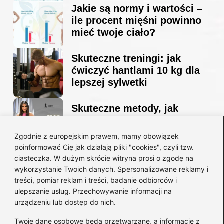
Jakie są normy i wartości –
ile procent mięśni powinno
mieć twoje ciało?
Skuteczne treningi: jak
ćwiczyć hantlami 10 kg dla
lepszej sylwetki
Skuteczne metody, jak
schudnąć i wyrzeźbić
sylwetkę w zaledwie 90 dni
Zgodnie z europejskim prawem, mamy obowiązek
poinformować Cię jak działają pliki "cookies", czyli tzw.
ciasteczka. W dużym skrócie witryna prosi o zgodę na
Idealny garnitur: jak dobrać
wykorzystanie Twoich danych. Spersonalizowane reklamy i
go do swojej sylwetki?
treści, pomiar reklam i treści, badanie odbiorców i
ulepszanie usług. Przechowywanie informacji na
urządzeniu lub dostęp do nich.
Kategorie
Twoje dane osobowe będą przetwarzane, a informacje z