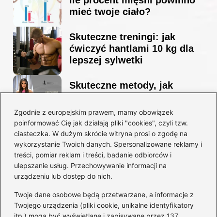
ile procent mięśni powinno
mieć twoje ciało?
Skuteczne treningi: jak
ćwiczyć hantlami 10 kg dla
lepszej sylwetki
Skuteczne metody, jak
schudnąć i wyrzeźbić
sylwetkę w zaledwie 90 dni
Zgodnie z europejskim prawem, mamy obowiązek
poinformować Cię jak działają pliki "cookies", czyli tzw.
ciasteczka. W dużym skrócie witryna prosi o zgodę na
Idealny garnitur: jak dobrać
wykorzystanie Twoich danych. Spersonalizowane reklamy i
go do swojej sylwetki?
treści, pomiar reklam i treści, badanie odbiorców i
ulepszanie usług. Przechowywanie informacji na
urządzeniu lub dostęp do nich.
Kategorie
Twoje dane osobowe będą przetwarzane, a informacje z
Twojego urządzenia (pliki cookie, unikalne identyfikatory
itp.) mogą być wyświetlane i zapisywane przez 137