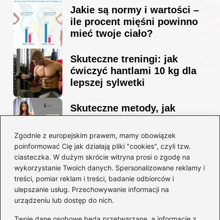
Jakie są normy i wartości –
ile procent mięśni powinno
mieć twoje ciało?
Skuteczne treningi: jak
ćwiczyć hantlami 10 kg dla
lepszej sylwetki
Skuteczne metody, jak
schudnąć i wyrzeźbić
sylwetkę w zaledwie 90 dni
Zgodnie z europejskim prawem, mamy obowiązek
poinformować Cię jak działają pliki "cookies", czyli tzw.
ciasteczka. W dużym skrócie witryna prosi o zgodę na
Idealny garnitur: jak dobrać
wykorzystanie Twoich danych. Spersonalizowane reklamy i
go do swojej sylwetki?
treści, pomiar reklam i treści, badanie odbiorców i
ulepszanie usług. Przechowywanie informacji na
urządzeniu lub dostęp do nich.
Kategorie
Twoje dane osobowe będą przetwarzane, a informacje z