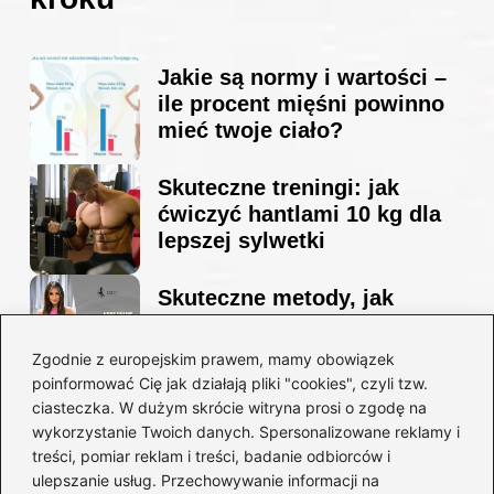
Jakie są normy i wartości –
ile procent mięśni powinno
mieć twoje ciało?
Skuteczne treningi: jak
ćwiczyć hantlami 10 kg dla
lepszej sylwetki
Skuteczne metody, jak
schudnąć i wyrzeźbić
sylwetkę w zaledwie 90 dni
Zgodnie z europejskim prawem, mamy obowiązek
poinformować Cię jak działają pliki "cookies", czyli tzw.
ciasteczka. W dużym skrócie witryna prosi o zgodę na
Idealny garnitur: jak dobrać
wykorzystanie Twoich danych. Spersonalizowane reklamy i
go do swojej sylwetki?
treści, pomiar reklam i treści, badanie odbiorców i
ulepszanie usług. Przechowywanie informacji na