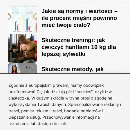
Jakie są normy i wartości –
ile procent mięśni powinno
mieć twoje ciało?
Skuteczne treningi: jak
ćwiczyć hantlami 10 kg dla
lepszej sylwetki
Skuteczne metody, jak
schudnąć i wyrzeźbić
sylwetkę w zaledwie 90 dni
Zgodnie z europejskim prawem, mamy obowiązek
poinformować Cię jak działają pliki "cookies", czyli tzw.
ciasteczka. W dużym skrócie witryna prosi o zgodę na
Idealny garnitur: jak dobrać
wykorzystanie Twoich danych. Spersonalizowane reklamy i
go do swojej sylwetki?
treści, pomiar reklam i treści, badanie odbiorców i
ulepszanie usług. Przechowywanie informacji na
urządzeniu lub dostęp do nich.