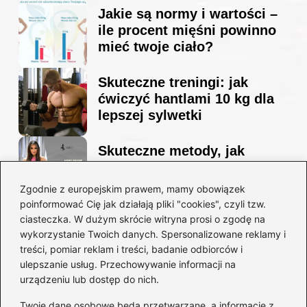
Jakie są normy i wartości –
ile procent mięśni powinno
mieć twoje ciało?
Skuteczne treningi: jak
ćwiczyć hantlami 10 kg dla
lepszej sylwetki
Skuteczne metody, jak
schudnąć i wyrzeźbić
sylwetkę w zaledwie 90 dni
Zgodnie z europejskim prawem, mamy obowiązek
poinformować Cię jak działają pliki "cookies", czyli tzw.
ciasteczka. W dużym skrócie witryna prosi o zgodę na
Idealny garnitur: jak dobrać
wykorzystanie Twoich danych. Spersonalizowane reklamy i
go do swojej sylwetki?
treści, pomiar reklam i treści, badanie odbiorców i
ulepszanie usług. Przechowywanie informacji na
urządzeniu lub dostęp do nich.
Kategorie
Twoje dane osobowe będą przetwarzane, a informacje z