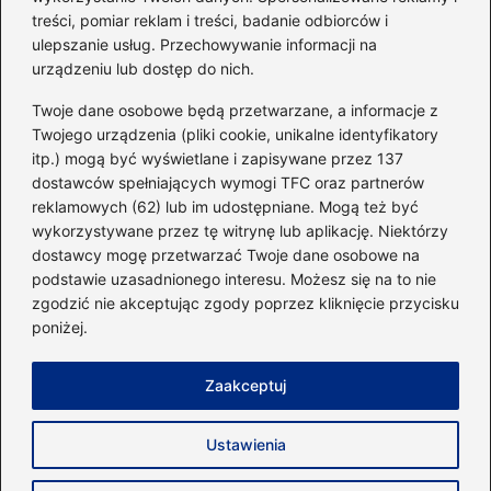
go do swojej sylwetki?
treści, pomiar reklam i treści, badanie odbiorców i
ulepszanie usług. Przechowywanie informacji na
urządzeniu lub dostęp do nich.
Kategorie
Twoje dane osobowe będą przetwarzane, a informacje z
Twojego urządzenia (pliki cookie, unikalne identyfikatory
itp.) mogą być wyświetlane i zapisywane przez 137
Dieta i kalorie
(221)
dostawców spełniających wymogi TFC oraz partnerów
Fitness
(236)
reklamowych (62) lub im udostępniane. Mogą też być
Siłownia
(101)
wykorzystywane przez tę witrynę lub aplikację. Niektórzy
Sport
(60)
dostawcy mogę przetwarzać Twoje dane osobowe na
podstawie uzasadnionego interesu. Możesz się na to nie
Sprzęt i akcesoria
(25)
zgodzić nie akceptując zgody poprzez kliknięcie przycisku
Suplementy
(38)
poniżej.
Sylwetka i trening
(18)
Zaakceptuj
Strona główna
Zasady użytkowania
Prywatność
Ustawienia
Napisz do nas