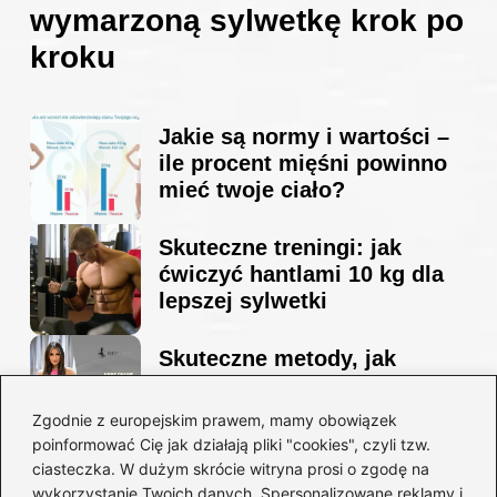
wymarzoną sylwetkę krok po
kroku
Jakie są normy i wartości –
ile procent mięśni powinno
mieć twoje ciało?
Skuteczne treningi: jak
ćwiczyć hantlami 10 kg dla
lepszej sylwetki
Skuteczne metody, jak
schudnąć i wyrzeźbić
sylwetkę w zaledwie 90 dni
Zgodnie z europejskim prawem, mamy obowiązek
poinformować Cię jak działają pliki "cookies", czyli tzw.
ciasteczka. W dużym skrócie witryna prosi o zgodę na
Idealny garnitur: jak dobrać
wykorzystanie Twoich danych. Spersonalizowane reklamy i