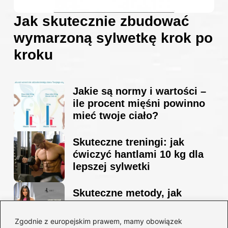
Jak skutecznie zbudować
wymarzoną sylwetkę krok po
kroku
Jakie są normy i wartości –
ile procent mięśni powinno
mieć twoje ciało?
Skuteczne treningi: jak
ćwiczyć hantlami 10 kg dla
lepszej sylwetki
Skuteczne metody, jak
schudnąć i wyrzeźbić
sylwetkę w zaledwie 90 dni
Zgodnie z europejskim prawem, mamy obowiązek