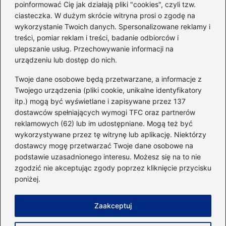
poinformować Cię jak działają pliki "cookies", czyli tzw.
ciasteczka. W dużym skrócie witryna prosi o zgodę na
Idealny garnitur: jak dobrać
wykorzystanie Twoich danych. Spersonalizowane reklamy i
go do swojej sylwetki?
treści, pomiar reklam i treści, badanie odbiorców i
ulepszanie usług. Przechowywanie informacji na
urządzeniu lub dostęp do nich.
Kategorie
Twoje dane osobowe będą przetwarzane, a informacje z
Twojego urządzenia (pliki cookie, unikalne identyfikatory
itp.) mogą być wyświetlane i zapisywane przez 137
Dieta i kalorie
(221)
dostawców spełniających wymogi TFC oraz partnerów
Fitness
(236)
reklamowych (62) lub im udostępniane. Mogą też być
Siłownia
(101)
wykorzystywane przez tę witrynę lub aplikację. Niektórzy
Sport
(60)
dostawcy mogę przetwarzać Twoje dane osobowe na
podstawie uzasadnionego interesu. Możesz się na to nie
Sprzęt i akcesoria
(25)
zgodzić nie akceptując zgody poprzez kliknięcie przycisku
Suplementy
(38)
poniżej.
Sylwetka i trening
(18)
Zaakceptuj