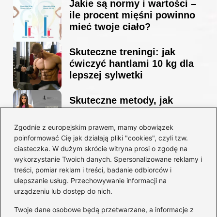
Jakie są normy i wartości –
ile procent mięśni powinno
mieć twoje ciało?
Skuteczne treningi: jak
ćwiczyć hantlami 10 kg dla
lepszej sylwetki
Skuteczne metody, jak
schudnąć i wyrzeźbić
sylwetkę w zaledwie 90 dni
Zgodnie z europejskim prawem, mamy obowiązek
poinformować Cię jak działają pliki "cookies", czyli tzw.
ciasteczka. W dużym skrócie witryna prosi o zgodę na
Idealny garnitur: jak dobrać
wykorzystanie Twoich danych. Spersonalizowane reklamy i
go do swojej sylwetki?
treści, pomiar reklam i treści, badanie odbiorców i
ulepszanie usług. Przechowywanie informacji na
urządzeniu lub dostęp do nich.
Kategorie
Twoje dane osobowe będą przetwarzane, a informacje z