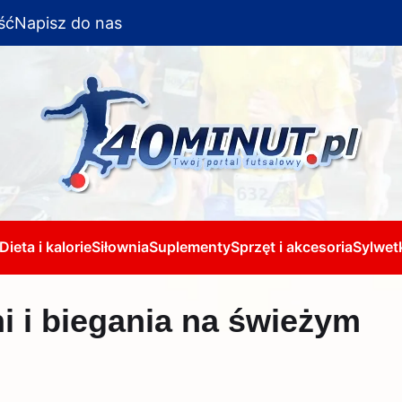
ść
Napisz do nas
Dieta i kalorie
Siłownia
Suplementy
Sprzęt i akcesoria
Sylwetk
i i biegania na świeżym