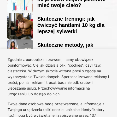
mieć twoje ciało?
Skuteczne treningi: jak
ćwiczyć hantlami 10 kg dla
lepszej sylwetki
Skuteczne metody, jak
schudnąć i wyrzeźbić
sylwetkę w zaledwie 90 dni
Zgodnie z europejskim prawem, mamy obowiązek
poinformować Cię jak działają pliki "cookies", czyli tzw.
ciasteczka. W dużym skrócie witryna prosi o zgodę na
Idealny garnitur: jak dobrać
wykorzystanie Twoich danych. Spersonalizowane reklamy i
go do swojej sylwetki?
treści, pomiar reklam i treści, badanie odbiorców i
ulepszanie usług. Przechowywanie informacji na
urządzeniu lub dostęp do nich.
Kategorie
Twoje dane osobowe będą przetwarzane, a informacje z
Twojego urządzenia (pliki cookie, unikalne identyfikatory
itp.) mogą być wyświetlane i zapisywane przez 137
Dieta i kalorie
(221)