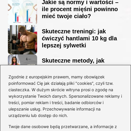
Jakie są normy i wartości –
ile procent mięśni powinno
mieć twoje ciało?
Skuteczne treningi: jak
ćwiczyć hantlami 10 kg dla
lepszej sylwetki
Skuteczne metody, jak
schudnąć i wyrzeźbić
sylwetkę w zaledwie 90 dni
Zgodnie z europejskim prawem, mamy obowiązek
poinformować Cię jak działają pliki "cookies", czyli tzw.
ciasteczka. W dużym skrócie witryna prosi o zgodę na
Idealny garnitur: jak dobrać
wykorzystanie Twoich danych. Spersonalizowane reklamy i
go do swojej sylwetki?
treści, pomiar reklam i treści, badanie odbiorców i
ulepszanie usług. Przechowywanie informacji na
urządzeniu lub dostęp do nich.
Kategorie
Twoje dane osobowe będą przetwarzane, a informacje z