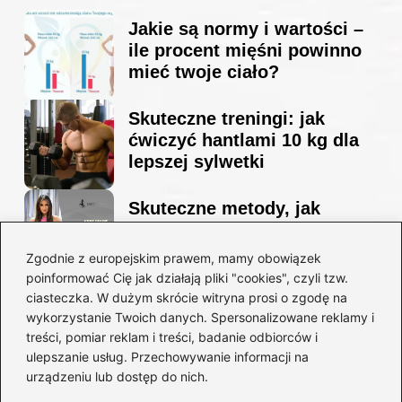
Jakie są normy i wartości –
ile procent mięśni powinno
mieć twoje ciało?
Skuteczne treningi: jak
ćwiczyć hantlami 10 kg dla
lepszej sylwetki
Skuteczne metody, jak
schudnąć i wyrzeźbić
sylwetkę w zaledwie 90 dni
Zgodnie z europejskim prawem, mamy obowiązek
poinformować Cię jak działają pliki "cookies", czyli tzw.
ciasteczka. W dużym skrócie witryna prosi o zgodę na
Idealny garnitur: jak dobrać
wykorzystanie Twoich danych. Spersonalizowane reklamy i
go do swojej sylwetki?
treści, pomiar reklam i treści, badanie odbiorców i
ulepszanie usług. Przechowywanie informacji na
urządzeniu lub dostęp do nich.