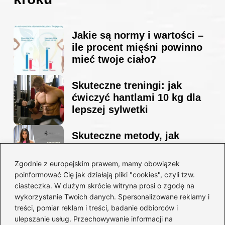
Jakie są normy i wartości –
ile procent mięśni powinno
mieć twoje ciało?
Skuteczne treningi: jak
ćwiczyć hantlami 10 kg dla
lepszej sylwetki
Skuteczne metody, jak
schudnąć i wyrzeźbić
sylwetkę w zaledwie 90 dni
Zgodnie z europejskim prawem, mamy obowiązek
poinformować Cię jak działają pliki "cookies", czyli tzw.
ciasteczka. W dużym skrócie witryna prosi o zgodę na
Idealny garnitur: jak dobrać
wykorzystanie Twoich danych. Spersonalizowane reklamy i
go do swojej sylwetki?
treści, pomiar reklam i treści, badanie odbiorców i
ulepszanie usług. Przechowywanie informacji na