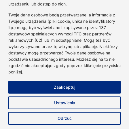
urządzeniu lub dostęp do nich.
Kategorie
Twoje dane osobowe będą przetwarzane, a informacje z
Twojego urządzenia (pliki cookie, unikalne identyfikatory
itp.) mogą być wyświetlane i zapisywane przez 137
Dieta i kalorie
(221)
dostawców spełniających wymogi TFC oraz partnerów
Fitness
(236)
reklamowych (62) lub im udostępniane. Mogą też być
Siłownia
(101)
wykorzystywane przez tę witrynę lub aplikację. Niektórzy
Sport
(60)
dostawcy mogę przetwarzać Twoje dane osobowe na
podstawie uzasadnionego interesu. Możesz się na to nie
Sprzęt i akcesoria
(25)
zgodzić nie akceptując zgody poprzez kliknięcie przycisku
Suplementy
(38)
poniżej.
Sylwetka i trening
(18)
Zaakceptuj
Strona główna
Zasady użytkowania
Prywatność
Ustawienia
Napisz do nas
Copyright © 2026 40minut.pl
Odrzuć