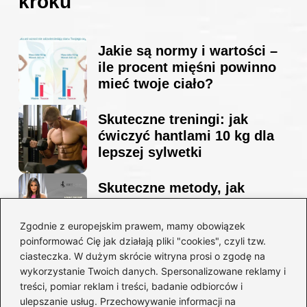
kroku
Jakie są normy i wartości –
ile procent mięśni powinno
mieć twoje ciało?
Skuteczne treningi: jak
ćwiczyć hantlami 10 kg dla
lepszej sylwetki
Skuteczne metody, jak
schudnąć i wyrzeźbić
sylwetkę w zaledwie 90 dni
Zgodnie z europejskim prawem, mamy obowiązek
poinformować Cię jak działają pliki "cookies", czyli tzw.
ciasteczka. W dużym skrócie witryna prosi o zgodę na
Idealny garnitur: jak dobrać
wykorzystanie Twoich danych. Spersonalizowane reklamy i
go do swojej sylwetki?
treści, pomiar reklam i treści, badanie odbiorców i
ulepszanie usług. Przechowywanie informacji na