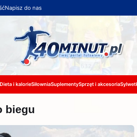
ść
Napisz do nas
Dieta i kalorie
Siłownia
Suplementy
Sprzęt i akcesoria
Sylwetk
o biegu