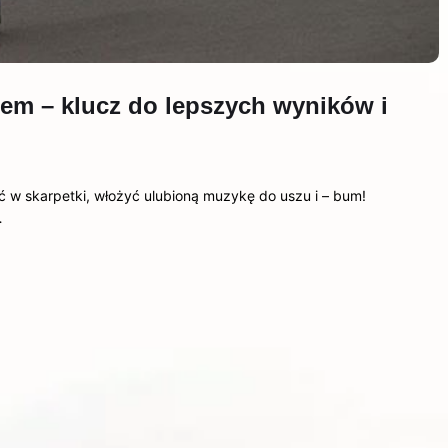
iem – klucz do lepszych wyników i
 w skarpetki, włożyć ulubioną muzykę do uszu i – bum!
…