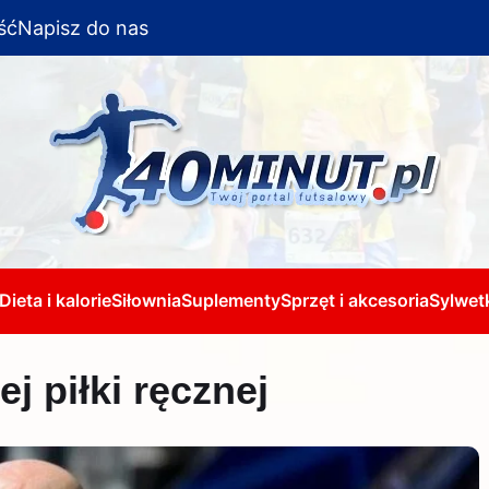
ść
Napisz do nas
Dieta i kalorie
Siłownia
Suplementy
Sprzęt i akcesoria
Sylwetk
j piłki ręcznej