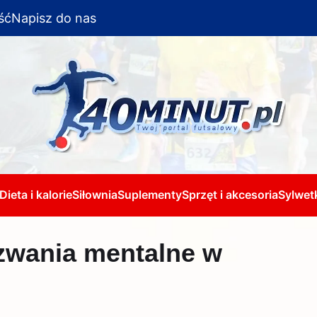
ść
Napisz do nas
Dieta i kalorie
Siłownia
Suplementy
Sprzęt i akcesoria
Sylwetk
zwania mentalne w