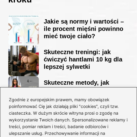
Jakie są normy i wartości –
ile procent mięśni powinno
mieć twoje ciało?
Skuteczne treningi: jak
ćwiczyć hantlami 10 kg dla
lepszej sylwetki
Skuteczne metody, jak
schudnąć i wyrzeźbić
sylwetkę w zaledwie 90 dni
Zgodnie z europejskim prawem, mamy obowiązek
poinformować Cię jak działają pliki "cookies", czyli tzw.
ciasteczka. W dużym skrócie witryna prosi o zgodę na
Idealny garnitur: jak dobrać
wykorzystanie Twoich danych. Spersonalizowane reklamy i
go do swojej sylwetki?
treści, pomiar reklam i treści, badanie odbiorców i
ulepszanie usług. Przechowywanie informacji na