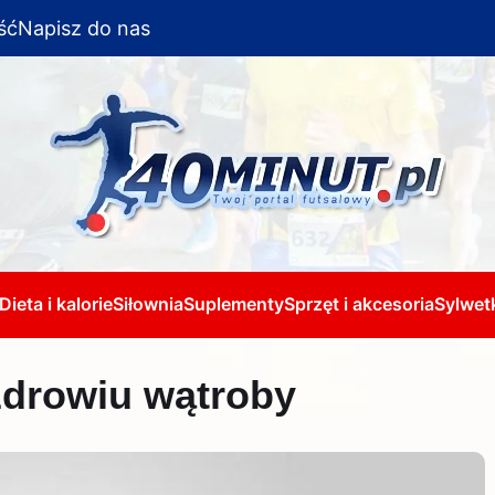
ść
Napisz do nas
Dieta i kalorie
Siłownia
Suplementy
Sprzęt i akcesoria
Sylwetk
zdrowiu wątroby