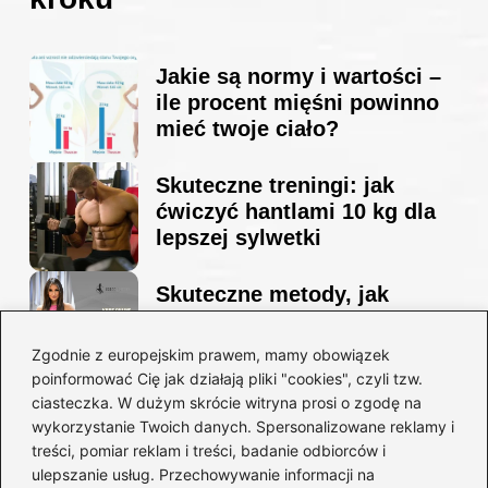
Jakie są normy i wartości –
ile procent mięśni powinno
mieć twoje ciało?
Skuteczne treningi: jak
ćwiczyć hantlami 10 kg dla
lepszej sylwetki
Skuteczne metody, jak
schudnąć i wyrzeźbić
sylwetkę w zaledwie 90 dni
Zgodnie z europejskim prawem, mamy obowiązek
poinformować Cię jak działają pliki "cookies", czyli tzw.
ciasteczka. W dużym skrócie witryna prosi o zgodę na
Idealny garnitur: jak dobrać
wykorzystanie Twoich danych. Spersonalizowane reklamy i
go do swojej sylwetki?
treści, pomiar reklam i treści, badanie odbiorców i
ulepszanie usług. Przechowywanie informacji na